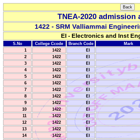
TNEA-2020 admission a
1422 - SRM Valliammai Engineer
EI - Electronics and Inst En
S.No
College Ccode
Branch Code
Mark
1
1422
EI
2
1422
EI
3
1422
EI
4
1422
EI
5
1422
EI
6
1422
EI
7
1422
EI
8
1422
EI
9
1422
EI
10
1422
EI
11
1422
EI
12
1422
EI
13
1422
EI
14
1422
EI