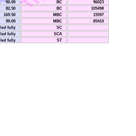
90.00
BC
96023
82.50
BC
105498
169.50
MBC
15597
99.00
MBC
85410
lled fully
SC
lled fully
SCA
lled fully
ST