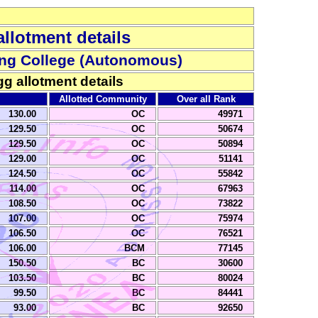
llotment details
ing College (Autonomous)
gg allotment details
Allotted Community
Over all Rank
130.00
OC
49971
129.50
OC
50674
129.50
OC
50894
129.00
OC
51141
124.50
OC
55842
114.00
OC
67963
108.50
OC
73822
107.00
OC
75974
106.50
OC
76521
106.00
BCM
77145
150.50
BC
30600
103.50
BC
80024
99.50
BC
84441
93.00
BC
92650