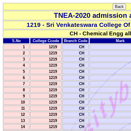
TNEA-2020 admission a
1219 - Sri Venkateswara College O
CH - Chemical Engg all
S.No
College Ccode
Branch Code
Mark
1
1219
CH
2
1219
CH
3
1219
CH
4
1219
CH
5
1219
CH
6
1219
CH
7
1219
CH
8
1219
CH
9
1219
CH
10
1219
CH
11
1219
CH
12
1219
CH
13
1219
CH
14
1219
CH